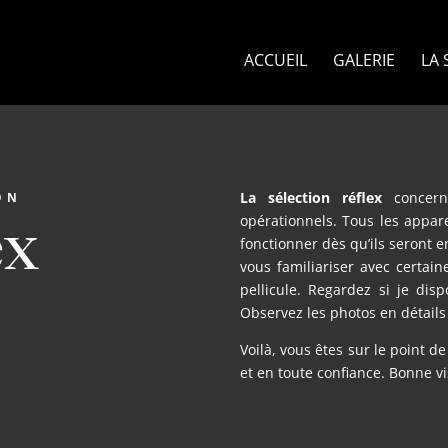
ACCUEIL
GALERIE
LA 
La sélection réflex
concer
ON
ex
opérationnels. Tous les appar
fonctionner dès qu’ils seront 
vous familiariser avec certai
pellicule. Regardez si je dis
Observez les photos en détail
Voilà, vous êtes sur le point d
et en toute confiance. Bonne vi