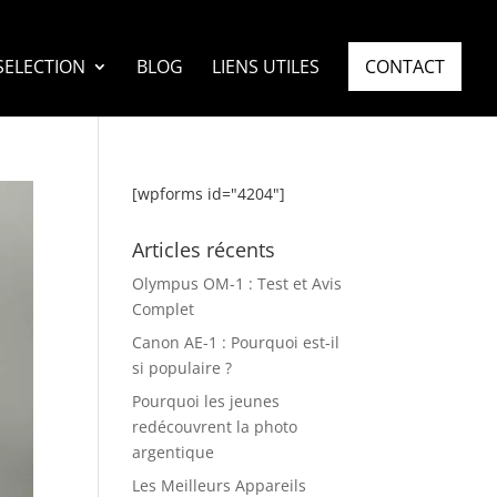
SELECTION
BLOG
LIENS UTILES
CONTACT
[wpforms id="4204"]
Articles récents
Olympus OM-1 : Test et Avis
Complet
Canon AE-1 : Pourquoi est-il
si populaire ?
Pourquoi les jeunes
redécouvrent la photo
argentique
Les Meilleurs Appareils